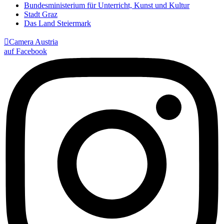
Bundesministerium für Unterricht, Kunst und Kultur
Stadt Graz
Das Land Steiermark

Camera Austria
auf Facebook