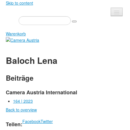
Skip to content
Presse
Veranstaltungen
Warenkorb
Newsletter
Kontakt
Home
Baloch Lena
Über uns
Zeitschrift
Ausschreibungen
Ausstellungen
Beiträge
Shop
Bücher
Datenschutz
Edition
Camera Austria International
Bibliothek
164 | 2023
Mediadaten
Back to overview
Camera Austria Preis
Fotoarchiv Pierre Bourdieu
Facebook
Twitter
Teilen: