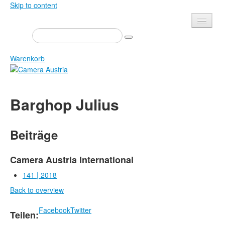
Skip to content
Presse
Veranstaltungen
Warenkorb
Newsletter
Kontakt
Home
Barghop Julius
Über uns
Zeitschrift
Ausschreibungen
Ausstellungen
Beiträge
Shop
Bücher
Datenschutz
Edition
Camera Austria International
Bibliothek
141 | 2018
Mediadaten
Back to overview
Camera Austria Preis
Fotoarchiv Pierre Bourdieu
Facebook
Twitter
Teilen: