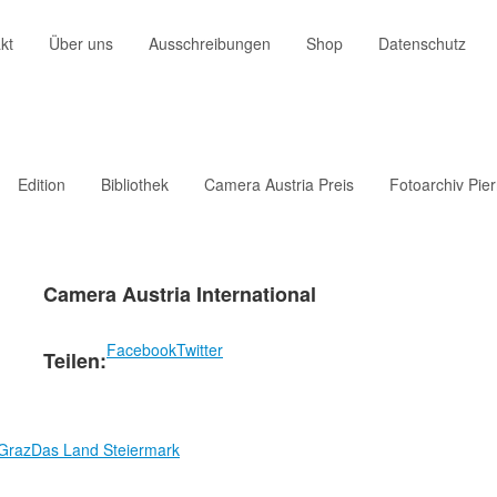
kt
Über uns
Ausschreibungen
Shop
Datenschutz
Edition
Bibliothek
Camera Austria Preis
Fotoarchiv Pie
Camera Austria International
Facebook
Twitter
Teilen:
 Graz
Das Land Steiermark