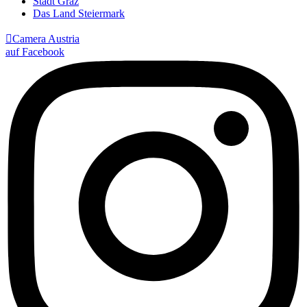
Stadt Graz
Das Land Steiermark

Camera Austria
auf Facebook