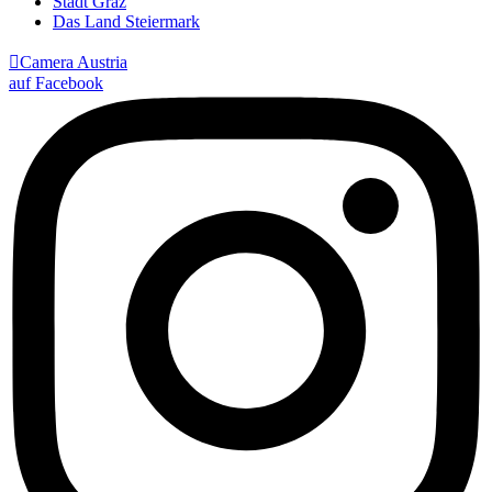
Stadt Graz
Das Land Steiermark

Camera Austria
auf Facebook