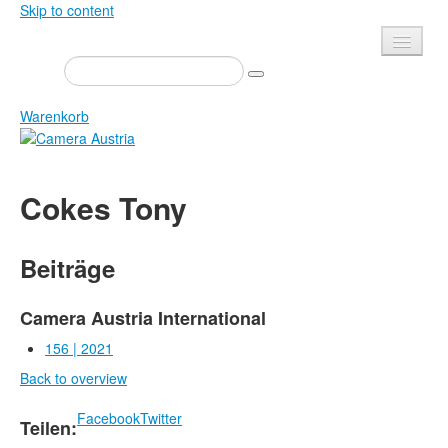
Skip to content
Presse
Veranstaltungen
Warenkorb
Newsletter
Kontakt
Home
Cokes Tony
Über uns
Zeitschrift
Ausschreibungen
Ausstellungen
Beiträge
Shop
Bücher
Datenschutz
Edition
Camera Austria International
Bibliothek
156 | 2021
Mediadaten
Back to overview
Camera Austria Preis
Fotoarchiv Pierre Bourdieu
Facebook
Twitter
Teilen: