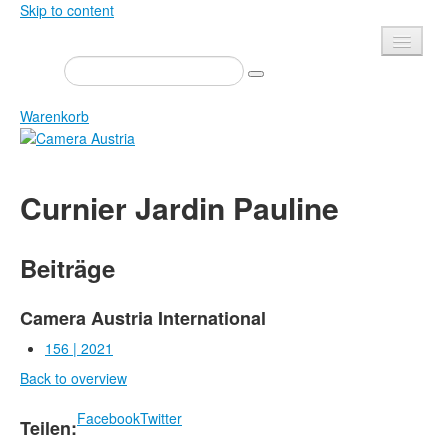
Skip to content
Presse
Veranstaltungen
Warenkorb
Newsletter
Kontakt
Home
Curnier Jardin Pauline
Über uns
Zeitschrift
Ausschreibungen
Ausstellungen
Beiträge
Shop
Bücher
Datenschutz
Edition
Camera Austria International
Bibliothek
156 | 2021
Mediadaten
Back to overview
Camera Austria Preis
Fotoarchiv Pierre Bourdieu
Facebook
Twitter
Teilen: