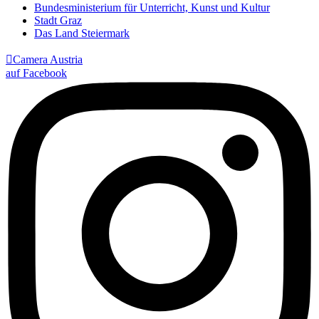
Bundesministerium für Unterricht, Kunst und Kultur
Stadt Graz
Das Land Steiermark

Camera Austria
auf Facebook