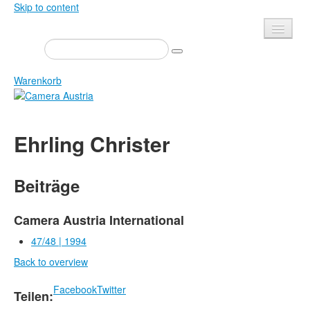
Skip to content
Presse
Veranstaltungen
Warenkorb
Newsletter
Kontakt
Home
Ehrling Christer
Über uns
Zeitschrift
Ausschreibungen
Ausstellungen
Beiträge
Shop
Bücher
Datenschutz
Edition
Camera Austria International
Bibliothek
47/48 | 1994
Mediadaten
Back to overview
Camera Austria Preis
Fotoarchiv Pierre Bourdieu
Facebook
Twitter
Teilen: