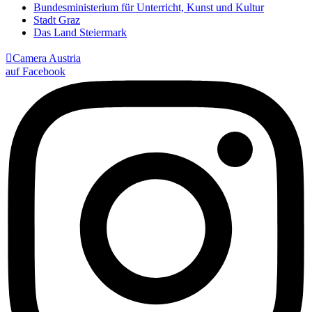
Bundesministerium für Unterricht, Kunst und Kultur
Stadt Graz
Das Land Steiermark

Camera Austria
auf Facebook