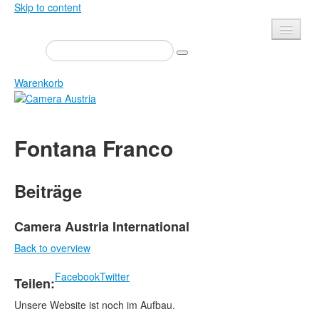
Skip to content
Presse
Veranstaltungen
Warenkorb
Newsletter
Kontakt
Home
Fontana Franco
Über uns
Zeitschrift
Ausschreibungen
Ausstellungen
Beiträge
Shop
Bücher
Datenschutz
Edition
Camera Austria International
Bibliothek
Back to overview
Mediadaten
Camera Austria Preis
Facebook
Twitter
Teilen:
Fotoarchiv Pierre Bourdieu
Unsere Website ist noch im Aufbau.