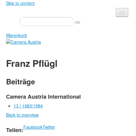
Skip to content
Presse
Veranstaltungen
Warenkorb
Newsletter
Kontakt
Home
Franz Pflügl
Über uns
Zeitschrift
Ausschreibungen
Ausstellungen
Beiträge
Shop
Bücher
Datenschutz
Edition
Camera Austria International
Bibliothek
13 | 1983/1984
Mediadaten
Back to overview
Camera Austria Preis
Fotoarchiv Pierre Bourdieu
Facebook
Twitter
Teilen: