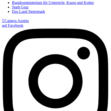
Bundesministerium für Unterricht, Kunst und Kultur
Stadt Graz
Das Land Steiermark

Camera Austria
auf Facebook