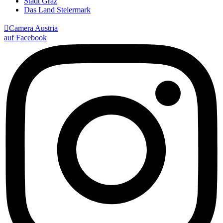
Stadt Graz
Das Land Steiermark

Camera Austria
auf Facebook