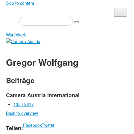
Skip to content
Presse
Veranstaltungen
Warenkorb
Newsletter
Kontakt
Home
Gregor Wolfgang
Über uns
Zeitschrift
Ausschreibungen
Ausstellungen
Beiträge
Shop
Bücher
Datenschutz
Edition
Camera Austria International
Bibliothek
138 | 2017
Mediadaten
Back to overview
Camera Austria Preis
Fotoarchiv Pierre Bourdieu
Facebook
Twitter
Teilen: