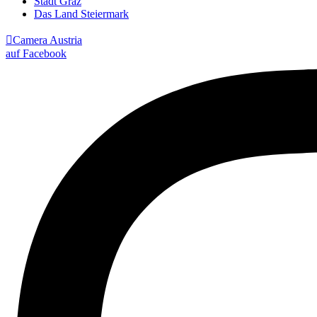
Stadt Graz
Das Land Steiermark

Camera Austria
auf Facebook