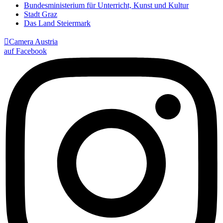
Bundesministerium für Unterricht, Kunst und Kultur
Stadt Graz
Das Land Steiermark

Camera Austria
auf Facebook