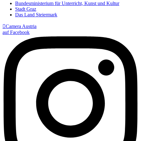
Bundesministerium für Unterricht, Kunst und Kultur
Stadt Graz
Das Land Steiermark

Camera Austria
auf Facebook