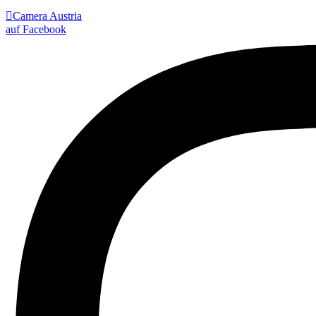

Camera Austria
auf Facebook