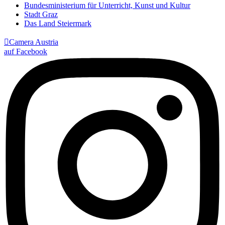
Bundesministerium für Unterricht, Kunst und Kultur
Stadt Graz
Das Land Steiermark

Camera Austria
auf Facebook