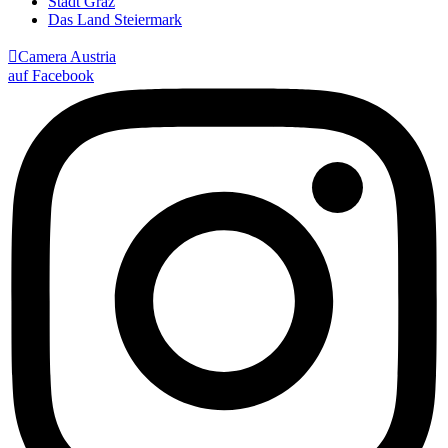
Stadt Graz
Das Land Steiermark

Camera Austria
auf Facebook