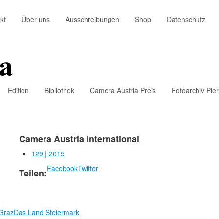
kt
Über uns
Ausschreibungen
Shop
Datenschutz
Edition
Bibliothek
Camera Austria Preis
Fotoarchiv Pie
Camera Austria International
129 | 2015
Facebook
Twitter
Teilen:
 Graz
Das Land Steiermark