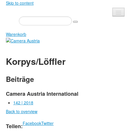
Skip to content
Presse
Veranstaltungen
Warenkorb
Newsletter
Kontakt
Home
Korpys/Löffler
Über uns
Zeitschrift
Ausschreibungen
Ausstellungen
Beiträge
Shop
Bücher
Datenschutz
Edition
Camera Austria International
Bibliothek
142 | 2018
Mediadaten
Back to overview
Camera Austria Preis
Fotoarchiv Pierre Bourdieu
Facebook
Twitter
Teilen: