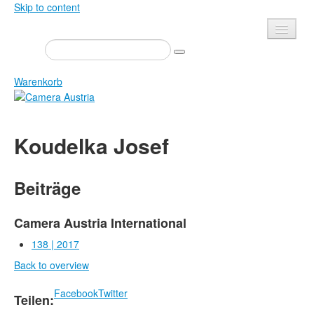
Skip to content
Presse
Veranstaltungen
Warenkorb
Newsletter
Kontakt
Home
Koudelka Josef
Über uns
Zeitschrift
Ausschreibungen
Ausstellungen
Beiträge
Shop
Bücher
Datenschutz
Edition
Camera Austria International
Bibliothek
138 | 2017
Mediadaten
Back to overview
Camera Austria Preis
Fotoarchiv Pierre Bourdieu
Facebook
Twitter
Teilen: