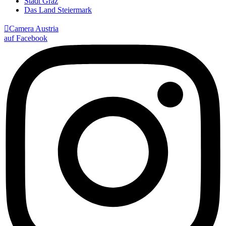
Stadt Graz
Das Land Steiermark

Camera Austria
auf Facebook