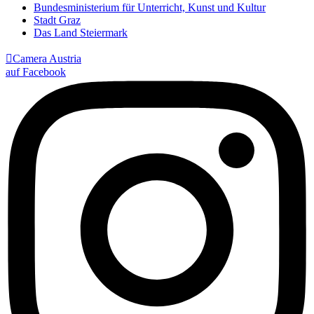
Bundesministerium für Unterricht, Kunst und Kultur
Stadt Graz
Das Land Steiermark

Camera Austria
auf Facebook