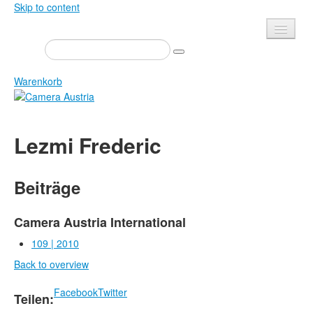
Skip to content
Presse
Veranstaltungen
Warenkorb
Newsletter
Kontakt
Home
Lezmi Frederic
Über uns
Zeitschrift
Ausschreibungen
Ausstellungen
Beiträge
Shop
Bücher
Datenschutz
Edition
Camera Austria International
Bibliothek
109 | 2010
Mediadaten
Back to overview
Camera Austria Preis
Fotoarchiv Pierre Bourdieu
Facebook
Twitter
Teilen: