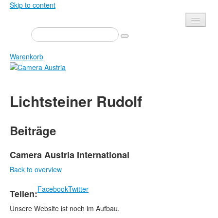
Skip to content
Presse
Veranstaltungen
Warenkorb
Newsletter
Kontakt
Home
Lichtsteiner Rudolf
Über uns
Zeitschrift
Ausschreibungen
Ausstellungen
Beiträge
Shop
Bücher
Datenschutz
Edition
Camera Austria International
Bibliothek
Back to overview
Mediadaten
Camera Austria Preis
Facebook
Twitter
Teilen:
Fotoarchiv Pierre Bourdieu
Unsere Website ist noch im Aufbau.