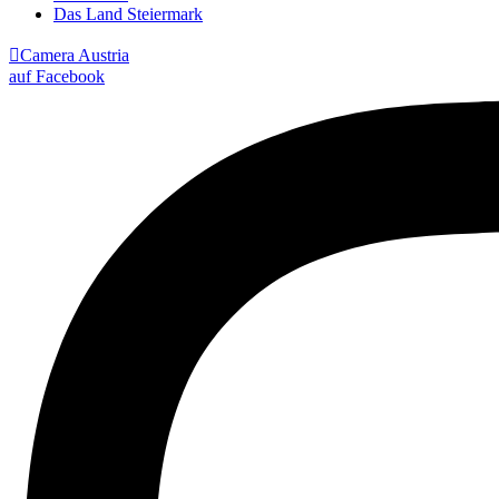
Das Land Steiermark

Camera Austria
auf Facebook