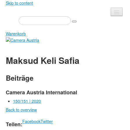
Skip to content
Presse
Veranstaltungen
Warenkorb
Newsletter
Kontakt
Home
Maksud Keli Safia
Über uns
Zeitschrift
Ausschreibungen
Ausstellungen
Beiträge
Shop
Bücher
Datenschutz
Edition
Camera Austria International
Bibliothek
150/151 | 2020
Mediadaten
Back to overview
Camera Austria Preis
Fotoarchiv Pierre Bourdieu
Facebook
Twitter
Teilen: