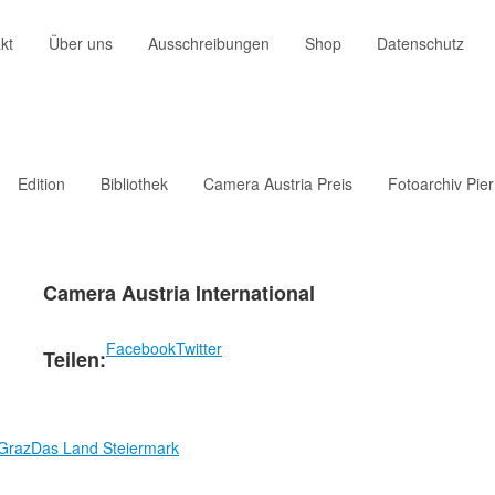
kt
Über uns
Ausschreibungen
Shop
Datenschutz
Edition
Bibliothek
Camera Austria Preis
Fotoarchiv Pie
Camera Austria International
Facebook
Twitter
Teilen:
 Graz
Das Land Steiermark