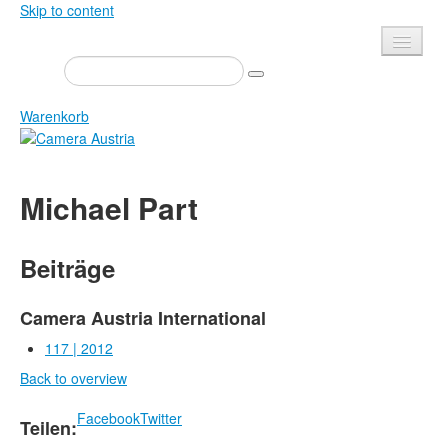
Skip to content
Presse
Veranstaltungen
Warenkorb
Newsletter
Kontakt
Home
Michael Part
Über uns
Zeitschrift
Ausschreibungen
Ausstellungen
Beiträge
Shop
Bücher
Datenschutz
Edition
Camera Austria International
Bibliothek
117 | 2012
Mediadaten
Back to overview
Camera Austria Preis
Fotoarchiv Pierre Bourdieu
Facebook
Twitter
Teilen: