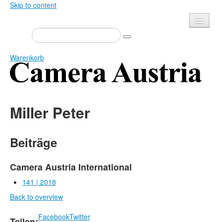
Skip to content
Presse
Veranstaltungen
Warenkorb
Newsletter
Kontakt
Home
Über uns
Miller Peter
Zeitschrift
Ausschreibungen
Ausstellungen
Shop
Beiträge
Bücher
Datenschutz
Edition
Camera Austria International
Mediadaten
Bibliothek
141 | 2018
Back to overview
Camera Austria Preis
Fotoarchiv Pierre Bourdieu
Facebook
Twitter
Teilen: