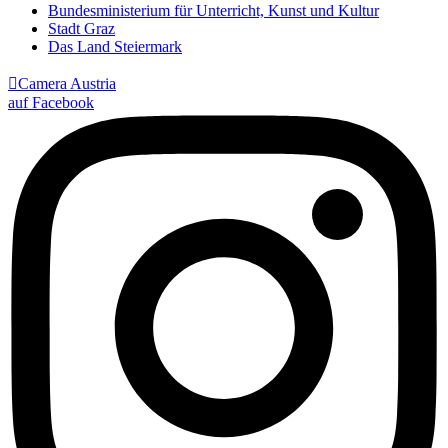
Bundesministerium für Unterricht, Kunst und Kultur
Stadt Graz
Das Land Steiermark

Camera Austria
auf Facebook