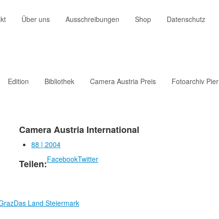
kt
Über uns
Ausschreibungen
Shop
Datenschutz
Edition
Bibliothek
Camera Austria Preis
Fotoarchiv Pie
Camera Austria International
88 | 2004
Facebook
Twitter
Teilen:
 Graz
Das Land Steiermark