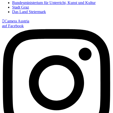
Bundesministerium für Unterricht, Kunst und Kultur
Stadt Graz
Das Land Steiermark

Camera Austria
auf Facebook