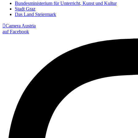
Bundesministerium für Unterricht, Kunst und Kultur
Stadt Graz
Das Land Steiermark

Camera Austria
auf Facebook