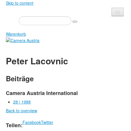
Skip to content
Presse
Veranstaltungen
Warenkorb
Newsletter
Kontakt
Home
Peter Lacovnic
Über uns
Zeitschrift
Ausschreibungen
Ausstellungen
Beiträge
Shop
Bücher
Datenschutz
Edition
Camera Austria International
Bibliothek
28 | 1988
Mediadaten
Back to overview
Camera Austria Preis
Fotoarchiv Pierre Bourdieu
Facebook
Twitter
Teilen: