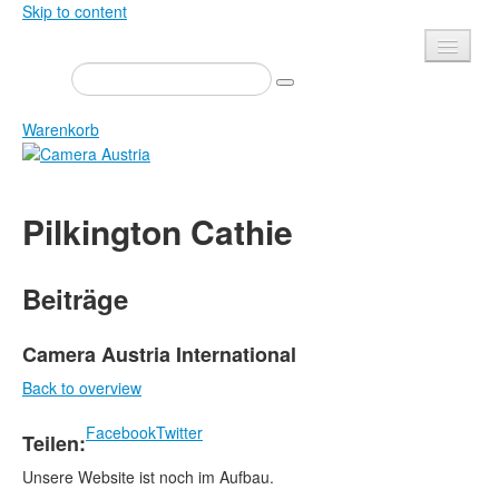
Skip to content
Presse
Veranstaltungen
Warenkorb
Newsletter
Kontakt
Home
Pilkington Cathie
Über uns
Zeitschrift
Ausschreibungen
Ausstellungen
Beiträge
Shop
Bücher
Datenschutz
Edition
Camera Austria International
Bibliothek
Back to overview
Mediadaten
Camera Austria Preis
Facebook
Twitter
Teilen:
Fotoarchiv Pierre Bourdieu
Unsere Website ist noch im Aufbau.