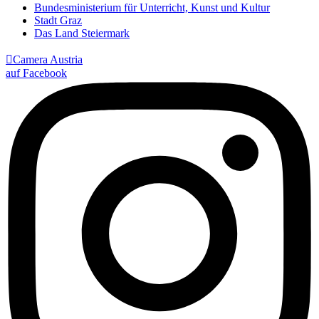
Bundesministerium für Unterricht, Kunst und Kultur
Stadt Graz
Das Land Steiermark

Camera Austria
auf Facebook