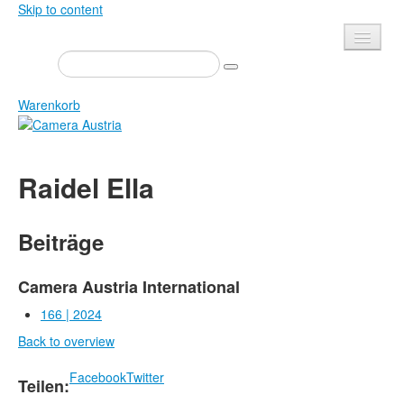
Skip to content
Presse
Veranstaltungen
Warenkorb
Newsletter
Kontakt
Home
Raidel Ella
Über uns
Zeitschrift
Ausschreibungen
Ausstellungen
Beiträge
Shop
Bücher
Datenschutz
Edition
Camera Austria International
Bibliothek
166 | 2024
Mediadaten
Back to overview
Camera Austria Preis
Fotoarchiv Pierre Bourdieu
Facebook
Twitter
Teilen: