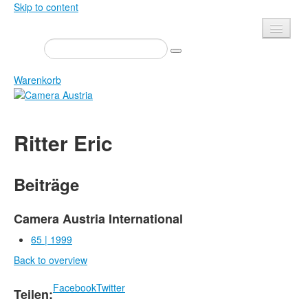
Skip to content
Presse
Veranstaltungen
Warenkorb
Newsletter
Kontakt
Home
Ritter Eric
Über uns
Zeitschrift
Ausschreibungen
Ausstellungen
Beiträge
Shop
Bücher
Datenschutz
Edition
Camera Austria International
Bibliothek
65 | 1999
Mediadaten
Back to overview
Camera Austria Preis
Fotoarchiv Pierre Bourdieu
Facebook
Twitter
Teilen: