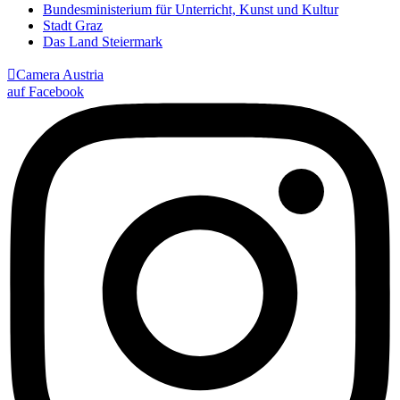
Bundesministerium für Unterricht, Kunst und Kultur
Stadt Graz
Das Land Steiermark

Camera Austria
auf Facebook