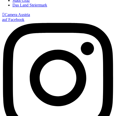
Stadt Graz
Das Land Steiermark

Camera Austria
auf Facebook