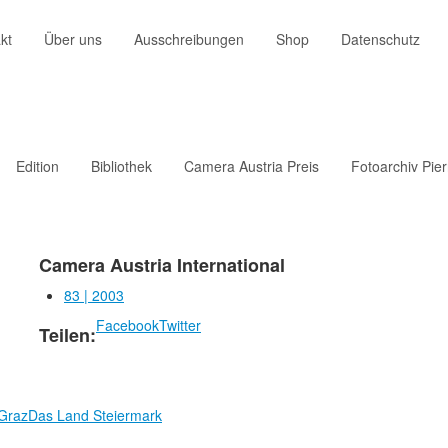
kt
Über uns
Ausschreibungen
Shop
Datenschutz
Edition
Bibliothek
Camera Austria Preis
Fotoarchiv Pie
Camera Austria International
83 | 2003
Facebook
Twitter
Teilen:
 Graz
Das Land Steiermark