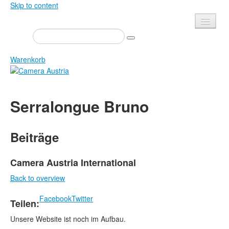
Skip to content
Presse
Veranstaltungen
Warenkorb
Newsletter
Kontakt
Home
Serralongue Bruno
Über uns
Zeitschrift
Ausschreibungen
Ausstellungen
Beiträge
Shop
Bücher
Datenschutz
Edition
Camera Austria International
Bibliothek
Back to overview
Mediadaten
Camera Austria Preis
Facebook
Twitter
Teilen:
Fotoarchiv Pierre Bourdieu
Unsere Website ist noch im Aufbau.