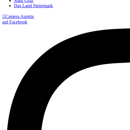
Stadt Graz
Das Land Steiermark

Camera Austria
auf Facebook