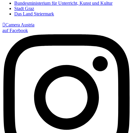
Bundesministerium für Unterricht, Kunst und Kultur
Stadt Graz
Das Land Steiermark

Camera Austria
auf Facebook