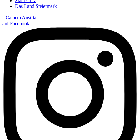
Stadt Graz
Das Land Steiermark

Camera Austria
auf Facebook